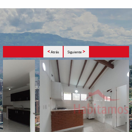
<
>
Atrás
Siguiente