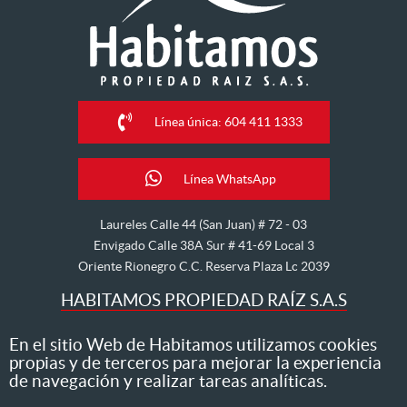
Línea única: 604 411 1333
Línea WhatsApp
Laureles Calle 44 (San Juan) # 72 - 03
Envigado Calle 38A Sur # 41-69 Local 3
Oriente Rionegro C.C. Reserva Plaza Lc 2039
HABITAMOS PROPIEDAD RAÍZ S.A.S
Nos dedicamos al arriendo, venta, hipoteca, avalúo y
En el sitio Web de Habitamos utilizamos cookies
propias y de terceros para mejorar la experiencia
administración de inmuebles
de navegación y realizar tareas analíticas.
Todos los derechos reservados ® 2026 Habitamos