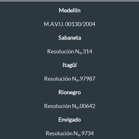
Medellín
M.A.V.U. 00130/2004
Sabaneta
Resolución N
.314
o
Itagüí
Resolución N
.97987
o
Rionegro
Resolución N
.00642
o
Envigado
Resolución N
.9734
o