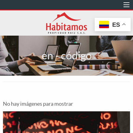
Pasar
al
contenido
ES
principal
en - código
No hay imágenes para mostrar