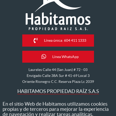
Línea única: 604 411 1333
Línea WhatsApp
Laureles Calle 44 (San Juan) # 72 - 03
Envigado Calle 38A Sur # 41-69 Local 3
Oriente Rionegro C.C. Reserva Plaza Lc 2039
HABITAMOS PROPIEDAD RAÍZ S.A.S
Nos dedicamos al arriendo, venta, hipoteca, avalúo y
En el sitio Web de Habitamos utilizamos cookies
propias y de terceros para mejorar la experiencia
administración de inmuebles
de navegación y realizar tareas analíticas.