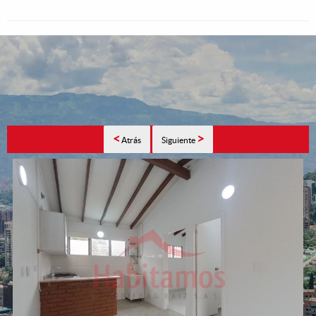
<
>
Atrás
Siguiente