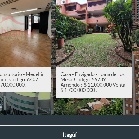
onsultorio - Medellín
Casa - Envigado - Loma de Los
quín. Código: 6407.
Mesa. Código: 55789.
270,000,000 .
Arriendo : $ 11,000,000 Venta:
$ 1,700,000,000 .
Itagüí