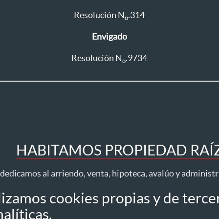
Resolución N
.314
o
Envigado
Resolución N
.9734
o
HABITAMOS PROPIEDAD RAÍZ 
dedicamos al arriendo, venta, hipoteca, avalúo y administ
lizamos cookies propias y de terce
Todos los derechos reservados ® 2026 Habita
alíticas.
idad
Tratamiento datos
Autorización datos personales
Política de Cookies