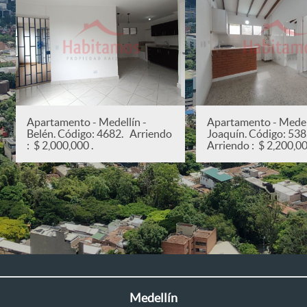
Apartamento - Medellín -
Apartamento - Medell
Belén. Código: 4682. Arriendo
Joaquín. Código: 53
: $ 2,000,000 .
Arriendo : $ 2,200,00
Medellín