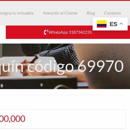
nsigna tu inmueble
Atención al Cliente
Blog
Contacto
ES
WhatsApp 3187342235
quín código 69970
600,000