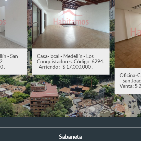
ín - San
Casa-local - Medellín - Los
82.
Conquistadores. Código: 6294.
0 .
Arriendo : $ 17,000,000 .
Oficina-C
- San Joa
Venta: $ 
Sabaneta