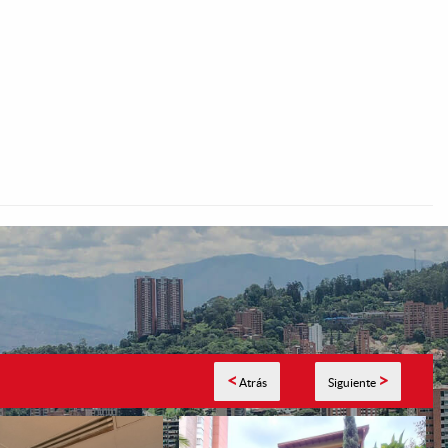
<
>
Atrás
Siguiente