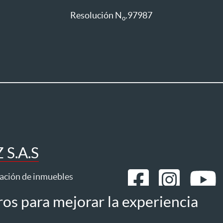
Resolución N
.97987
o
S.A.S
ración de inmuebles
ros para mejorar la experiencia
mos
Estatuto del consumidor