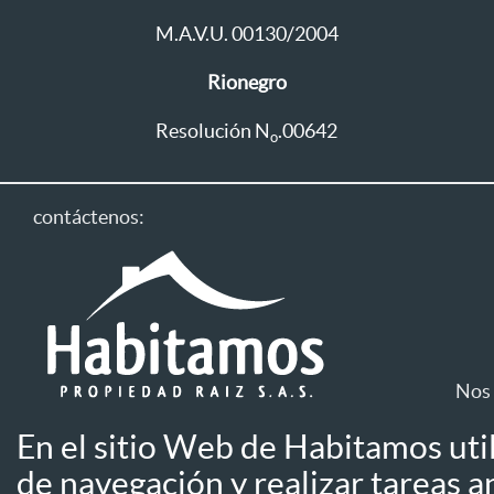
M.A.V.U. 00130/2004
Rionegro
Resolución N
.00642
o
contáctenos:
Nos 
En el sitio Web de Habitamos uti
Línea única: 604 411 1333
de navegación y realizar tareas an
Aviso de privac