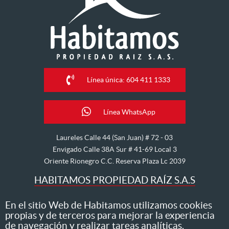
Línea única: 604 411 1333
Línea WhatsApp
Laureles Calle 44 (San Juan) # 72 - 03
Envigado Calle 38A Sur # 41-69 Local 3
Oriente Rionegro C.C. Reserva Plaza Lc 2039
HABITAMOS PROPIEDAD RAÍZ S.A.S
Nos dedicamos al arriendo, venta, hipoteca, avalúo y
En el sitio Web de Habitamos utilizamos cookies
propias y de terceros para mejorar la experiencia
administración de inmuebles
de navegación y realizar tareas analíticas.