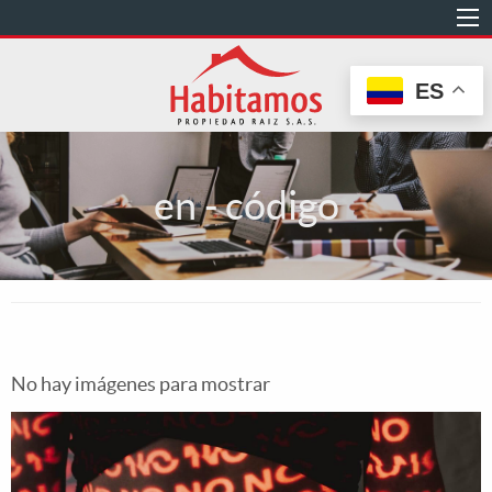
Pasar
al
contenido
ES
principal
en - código
No hay imágenes para mostrar