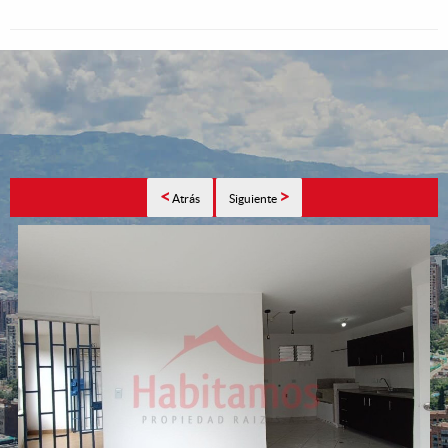
<
>
Atrás
Siguiente