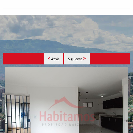
<
>
Atrás
Siguiente