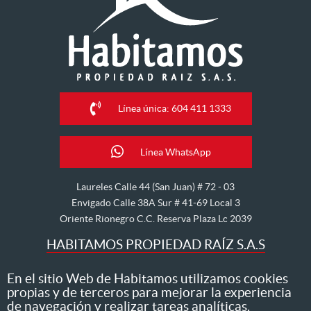
Línea única: 604 411 1333
Línea WhatsApp
Laureles Calle 44 (San Juan) # 72 - 03
Envigado Calle 38A Sur # 41-69 Local 3
Oriente Rionegro C.C. Reserva Plaza Lc 2039
HABITAMOS PROPIEDAD RAÍZ S.A.S
Nos dedicamos al arriendo, venta, hipoteca, avalúo y
En el sitio Web de Habitamos utilizamos cookies
propias y de terceros para mejorar la experiencia
administración de inmuebles
de navegación y realizar tareas analíticas.