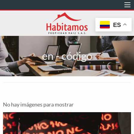
Pasar
al
contenido
ES
principal
en - código
No hay imágenes para mostrar