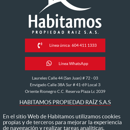
Línea única: 604 411 1333
Línea WhatsApp
Laureles Calle 44 (San Juan) # 72 - 03
Envigado Calle 38A Sur # 41-69 Local 3
Oriente Rionegro C.C. Reserva Plaza Lc 2039
HABITAMOS PROPIEDAD RAÍZ S.A.S
Nos dedicamos al arriendo, venta, hipoteca, avalúo y
En el sitio Web de Habitamos utilizamos cookies
propias y de terceros para mejorar la experiencia
administración de inmuebles
de navegación y realizar tareas analíticas.