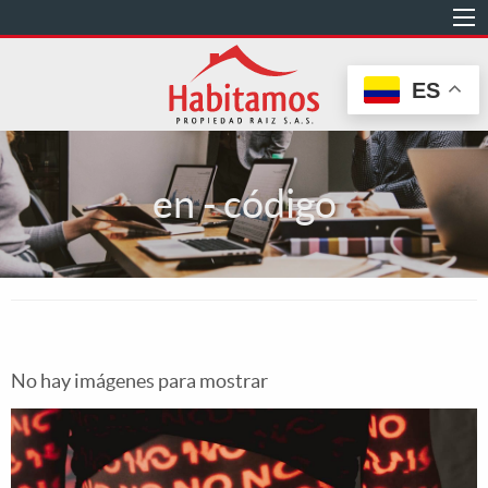
Pasar
al
contenido
ES
principal
en - código
No hay imágenes para mostrar