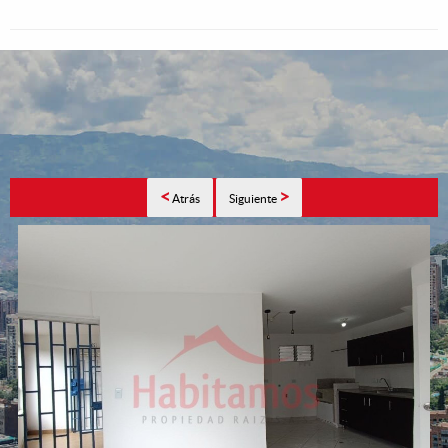
<
>
Atrás
Siguiente