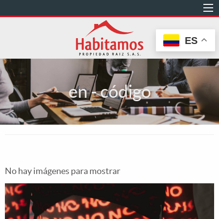
Pasar
al
contenido
ES
principal
en - código
No hay imágenes para mostrar