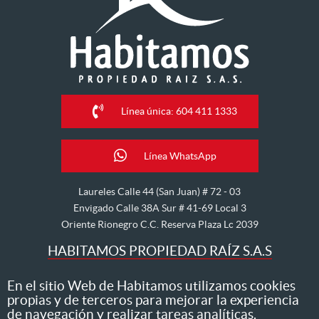
Línea única: 604 411 1333
Línea WhatsApp
Laureles Calle 44 (San Juan) # 72 - 03
Envigado Calle 38A Sur # 41-69 Local 3
Oriente Rionegro C.C. Reserva Plaza Lc 2039
HABITAMOS PROPIEDAD RAÍZ S.A.S
Nos dedicamos al arriendo, venta, hipoteca, avalúo y
En el sitio Web de Habitamos utilizamos cookies
propias y de terceros para mejorar la experiencia
administración de inmuebles
de navegación y realizar tareas analíticas.