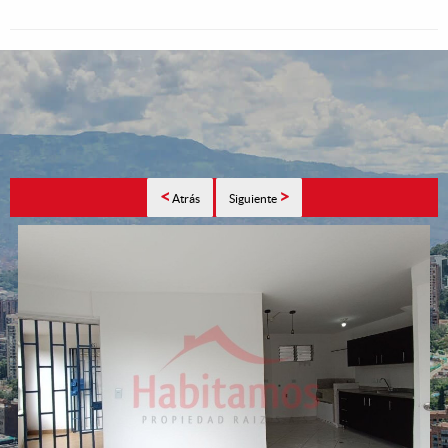
<
>
Atrás
Siguiente