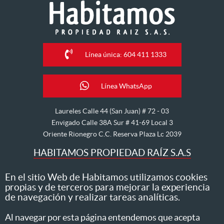
Línea única: 604 411 1333
Línea WhatsApp
Laureles Calle 44 (San Juan) # 72 - 03
Envigado Calle 38A Sur # 41-69 Local 3
Oriente Rionegro C.C. Reserva Plaza Lc 2039
HABITAMOS PROPIEDAD RAÍZ S.A.S
Nos dedicamos al arriendo, venta, hipoteca, avalúo y
En el sitio Web de Habitamos utilizamos cookies
propias y de terceros para mejorar la experiencia
administración de inmuebles
de navegación y realizar tareas analíticas.
Todos los derechos reservados ® 2026 Habitamos
Al navegar por esta página entendemos que acepta