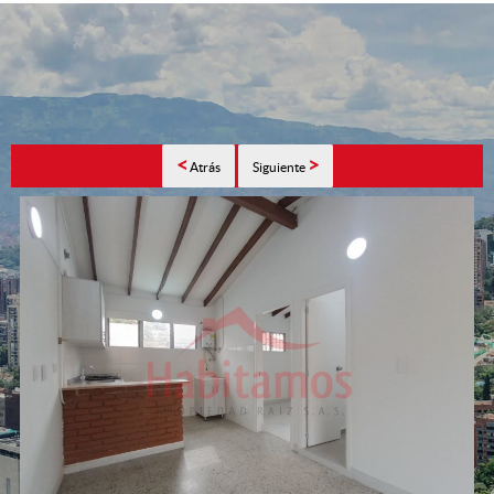
<
>
Atrás
Siguiente