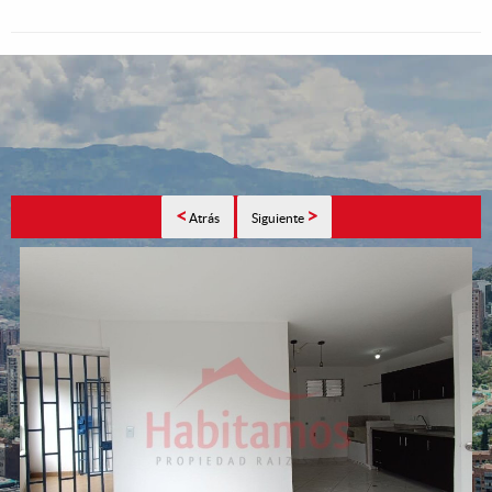
<
>
Atrás
Siguiente