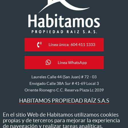
Línea única: 604 411 1333
Línea WhatsApp
Laureles Calle 44 (San Juan) # 72 - 03
Envigado Calle 38A Sur # 41-69 Local 3
Oriente Rionegro C.C. Reserva Plaza Lc 2039
HABITAMOS PROPIEDAD RAÍZ S.A.S
Nos dedicamos al arriendo, venta, hipoteca, avalúo y
En el sitio Web de Habitamos utilizamos cookies
propias y de terceros para mejorar la experiencia
administración de inmuebles
de navegación y realizar tareas analíticas.