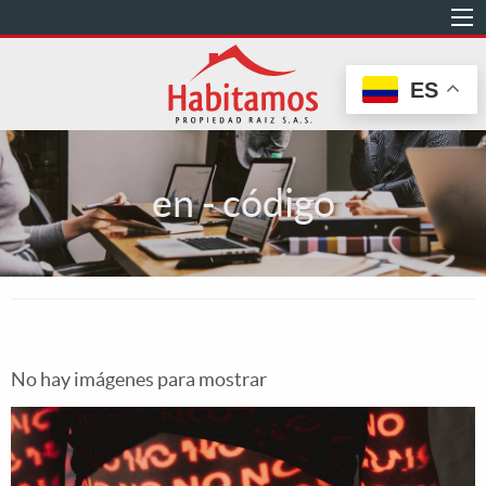
Pasar
al
contenido
ES
principal
en - código
No hay imágenes para mostrar