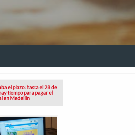
ba el plazo: hasta el 28 de
 hay tiempo para pagar el
al en Medellín