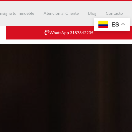
nsigna tu inmueble
Atención al Cliente
Blog
Contacto
ES
WhatsApp 3187342235