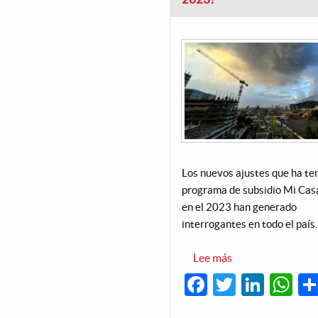
Los nuevos ajustes que ha ten
programa de subsidio Mi Cas
en el 2023 han generado
interrogantes en todo el país.
Lee más
sobre
¿Qué
Facebook
Twitter
Linke
W
está
sucediendo
con
el