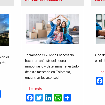
Terminado el 2022 es necesario
Uno de
ido el
hacer un análisis del sector
es el 
a Ya
inmobiliario y determinar el estado
Lee
de este mercado en Colombia,
encontrar los aconteci
Lee más
sobre
dIn
hatsApp
Share
Proyectan
Facebook
Twitter
LinkedIn
WhatsApp
Share
un
2023
con