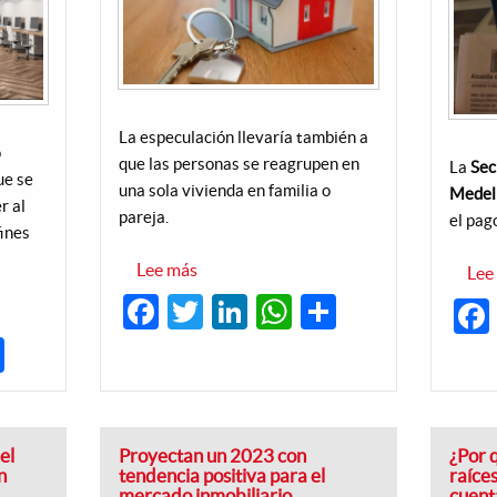
La especulación llevaría también a
o
que las personas se reagrupen en
La
Sec
ue se
una sola vivienda en familia o
Medel
r al
pareja.
el pag
fines
Lee más
sobre
Lee
Precios
Facebook
Twitter
LinkedIn
WhatsApp
Share
de
arriendos
obligan
dIn
hatsApp
Share
a
los
paisas
a
bajar
de
el
Proyectan un 2023 con
¿Por 
estrato
n
tendencia positiva para el
raíce
mercado inmobiliario
cuent