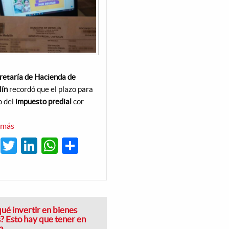
retaría de Hacienda de
lín
recordó que el plazo para
o del
impuesto
predial
cor
 más
sobre
Se
Facebook
Twitter
LinkedIn
WhatsApp
Share
acaba
el
plazo:
hasta
el
28
de
junio
hay
qué invertir en bienes
tiempo
s? Esto hay que tener en
para
a