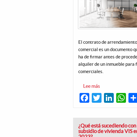
El contrato de arrendamient
comercial es un documento q
ha de firmar antes de procede
alquiler de un inmueble para 
comerciales.
Lee más
sobre
Contrato
Facebook
Twitter
Linke
W
de
arrendamiento
comercial:
características
a
tener
en
¿Qué está sucediendo con 
cuenta
subsidio de vivienda VIS e
2023?