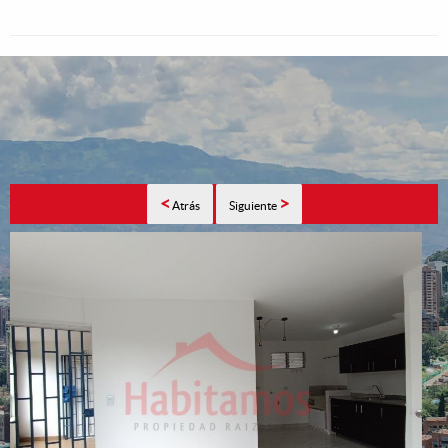
<
>
Atrás
Siguiente