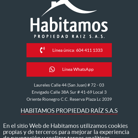
Línea única: 604 411 1333
Línea WhatsApp
Laureles Calle 44 (San Juan) # 72 - 03
Envigado Calle 38A Sur # 41-69 Local 3
Oriente Rionegro C.C. Reserva Plaza Lc 2039
HABITAMOS PROPIEDAD RAÍZ S.A.S
Nos dedicamos al arriendo, venta, hipoteca, avalúo y
En el sitio Web de Habitamos utilizamos cookies
propias y de terceros para mejorar la experiencia
administración de inmuebles