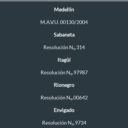
Medellín
M.A.V.U. 00130/2004
Sabaneta
Resolución N
.314
o
Itagüí
Resolución N
.97987
o
Rionegro
Resolución N
.00642
o
Envigado
Resolución N
.9734
o