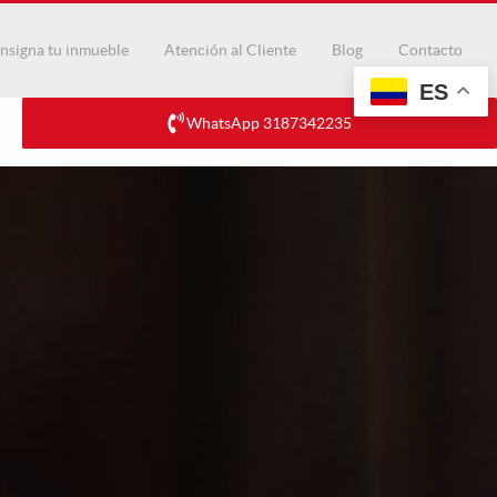
nsigna tu inmueble
Atención al Cliente
Blog
Contacto
ES
WhatsApp 3187342235