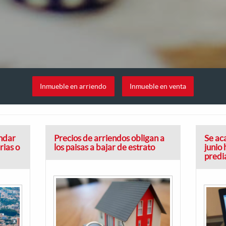
Inmueble en arriendo
Inmueble en venta
endar
Precios de arriendos obligan a
Se aca
rias o
los paisas a bajar de estrato
junio
predi