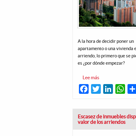
A la hora de decidir poner un
apartamento o una vivienda 
arriendo, lo primero que se p
es ¿por dónde empezar?
Lee más
sobre
Las
Facebook
Twitter
Linke
W
diferencias
entre
arrendar
una
vivienda
con
inmobiliarias
Escasez de inmuebles dis
o
valor de los arriendos
con
las
aseguradoras