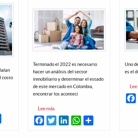
Terminado el 2022 es necesario
Uno de
ñalan
hacer un análisis del sector
es el 
l costo
inmobiliario y determinar el estado
Lee
de este mercado en Colombia,
encontrar los aconteci
Lee más
sobre
Proyectan
dIn
hatsApp
Share
Facebook
Twitter
LinkedIn
WhatsApp
Share
un
2023
con
tendencia