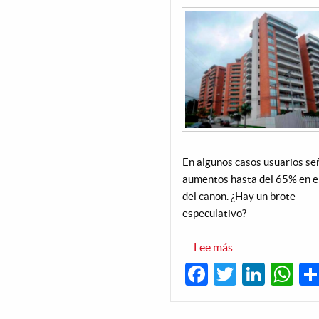
En algunos casos usuarios se
aumentos hasta del 65% en e
del canon. ¿Hay un brote
especulativo?
Lee más
sobre
Escasez
Facebook
Twitter
Linke
W
de
inmuebles
dispara
valor
de