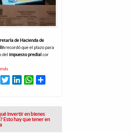
retaría de Hacienda de
lín
recordó que el plazo para
o del
impuesto
predial
cor
 más
sobre
Se
Facebook
Twitter
LinkedIn
WhatsApp
Share
acaba
el
plazo:
hasta
el
28
de
junio
qué invertir en bienes
hay
s? Esto hay que tener en
tiempo
a
para
pagar