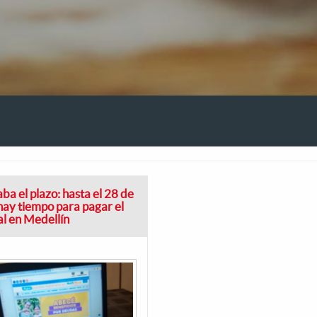
ba el plazo: hasta el 28 de
 hay tiempo para pagar el
al en Medellín