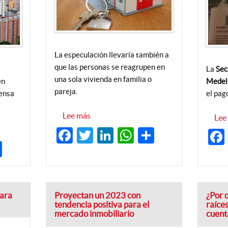
La especulación llevaría también a
que las personas se reagrupen en
La
Sec
una sola vivienda en familia o
en
Medel
pareja.
iensa
el pag
Lee más
sobre
Lee
Precios
Facebook
Twitter
LinkedIn
WhatsApp
Share
de
arriendos
dIn
hatsApp
Share
obligan
a
los
paisas
a
bajar
para
Proyectan un 2023 con
¿Por 
de
tendencia positiva para el
raíce
estrato
mercado inmobiliario
cuent