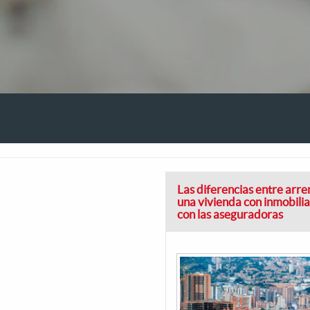
Las diferencias entre arr
una vivienda con inmobilia
con las aseguradoras