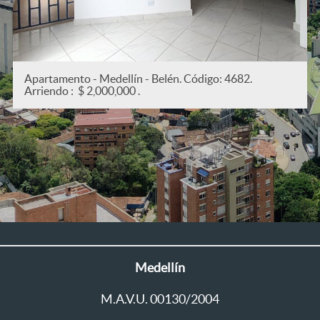
: 4682.
Apartamento - Medellín - San Joaquín. Cód
Arriendo : $ 2,200,000 .
Medellín
M.A.V.U. 00130/2004