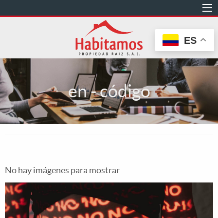
Pasar
al
contenido
ES
principal
en - código
No hay imágenes para mostrar