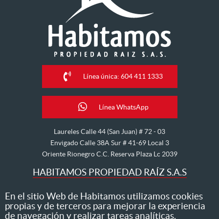
Línea única: 604 411 1333
Línea WhatsApp
Laureles Calle 44 (San Juan) # 72 - 03
Envigado Calle 38A Sur # 41-69 Local 3
Oriente Rionegro C.C. Reserva Plaza Lc 2039
HABITAMOS PROPIEDAD RAÍZ S.A.S
Nos dedicamos al arriendo, venta, hipoteca, avalúo y
En el sitio Web de Habitamos utilizamos cookies
propias y de terceros para mejorar la experiencia
administración de inmuebles
de navegación y realizar tareas analíticas.