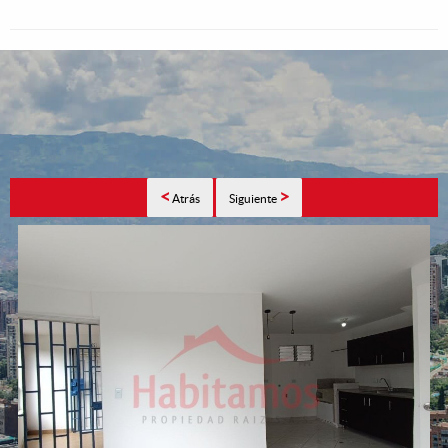
<
>
Atrás
Siguiente