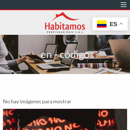
Pasar
al
contenido
ES
principal
en - código
No hay imágenes para mostrar