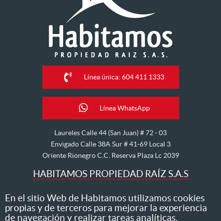
Línea única: 604 411 1333
Línea WhatsApp
Laureles Calle 44 (San Juan) # 72 - 03
Envigado Calle 38A Sur # 41-69 Local 3
Oriente Rionegro C.C. Reserva Plaza Lc 2039
HABITAMOS PROPIEDAD RAÍZ S.A.S
Nos dedicamos al arriendo, venta, hipoteca, avalúo y
En el sitio Web de Habitamos utilizamos cookies
propias y de terceros para mejorar la experiencia
administración de inmuebles
de navegación y realizar tareas analíticas.