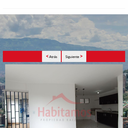
<
>
Atrás
Siguiente