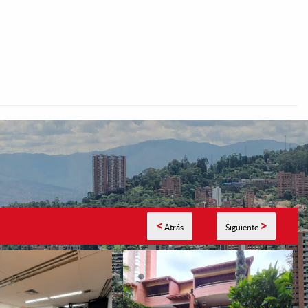
<
>
Atrás
Siguiente