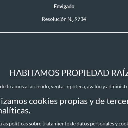
Envigado
Resolución N
.9734
o
HABITAMOS PROPIEDAD RAÍZ 
dedicamos al arriendo, venta, hipoteca, avalúo y administ
lizamos cookies propias y de terce
Todos los derechos reservados ® 2026 Habita
alíticas.
idad
Tratamiento datos
Autorización datos personales
Política de Cookies
as políticas sobre tratamiento de datos personales y cooki