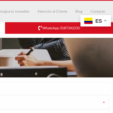
nsigna tu inmueble
Atención al Cliente
Blog
Contacto
ES
WhatsApp 3187342235