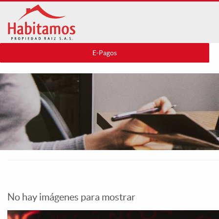
Pasar
al
contenido
principal
E-Pagos
No hay imágenes para mostrar