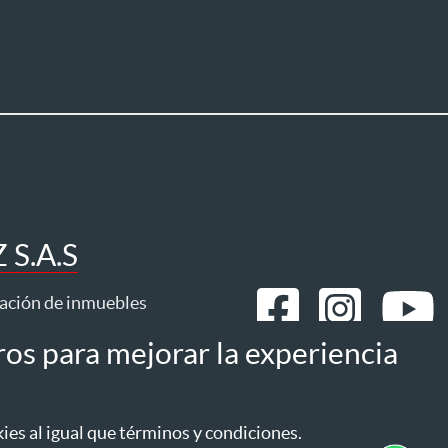
S.A.S
ración de inmuebles
ros para mejorar la experiencia
mos
Estatuto del consumidor
es al igual que términos y condiciones.