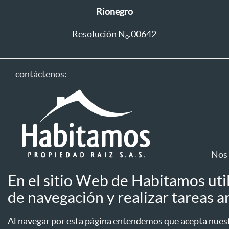
Rionegro
Resolución N
.00642
o
contáctenos:
Nos 
En el sitio Web de Habitamos uti
Línea única: 604 411 1333
de navegación y realizar tareas an
Aviso de privac
Línea WhatsApp
Aseguradoras
Al navegar por esta página entendemos que acepta nuestr