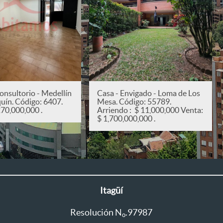
onsultorio - Medellín
Casa - Envigado - Loma de Los
quín. Código: 6407.
Mesa. Código: 55789.
270,000,000 .
Arriendo : $ 11,000,000 Venta:
$ 1,700,000,000 .
Itagüí
Resolución N
.97987
o