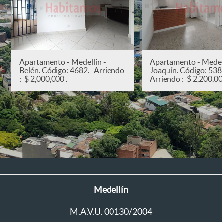
Apartamento - Medellín -
Apartamento - Medell
Belén. Código: 4682. Arriendo
Joaquín. Código: 53
: $ 2,000,000 .
Arriendo : $ 2,200,00
Medellín
M.A.V.U. 00130/2004