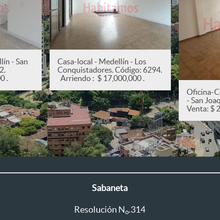
ín - San
Casa-local - Medellín - Los
82.
Conquistadores. Código: 6294.
0 .
Arriendo : $ 17,000,000 .
Oficina-C
- San Joa
Venta: $ 
Sabaneta
Resolución N
.314
o