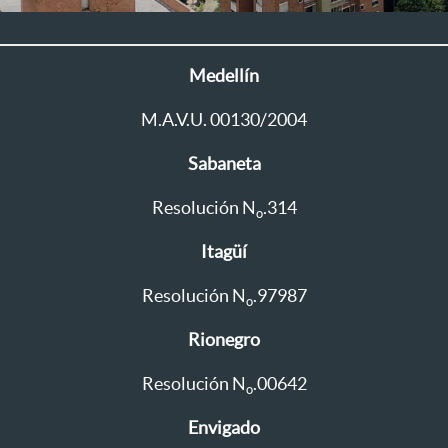
Medellín
M.A.V.U. 00130/2004
Sabaneta
Resolución N
.314
o
Itagüí
Resolución N
.97987
o
Rionegro
Resolución N
.00642
o
Envigado