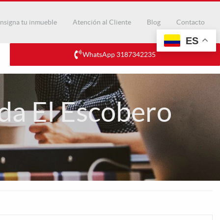
nsigna tu inmueble
Atención al Cliente
Blog
Contacto
ES
WhatsApp 3187342235
da El Escobero