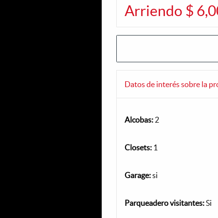
Arriendo $ 6,
Datos de interés sobre la p
Alcobas:
2
Closets:
1
Garage:
si
Parqueadero visitantes:
Si