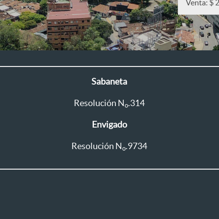
Venta: $ 
Sabaneta
Resolución N
.314
o
Envigado
Resolución N
.9734
o