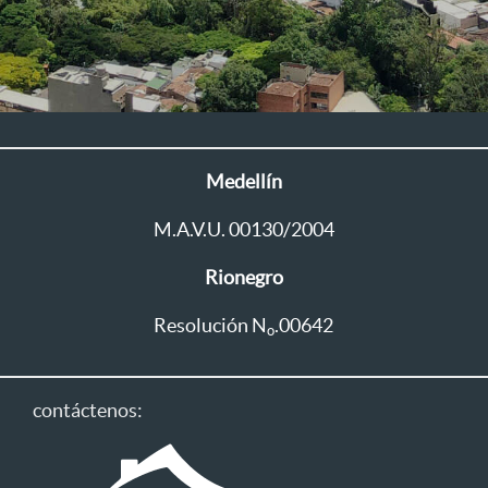
Medellín
M.A.V.U. 00130/2004
Rionegro
Resolución N
.00642
o
contáctenos: