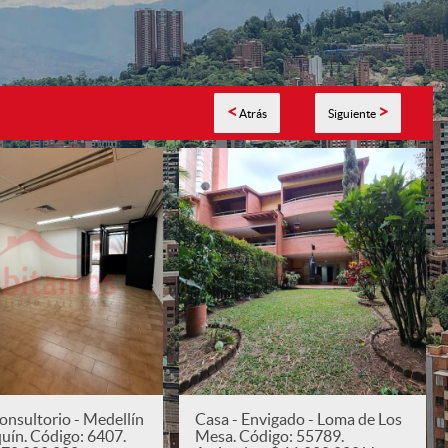
<
>
Atrás
Siguiente
onsultorio - Medellín
Casa - Envigado - Loma de Los
quín. Código: 6407.
Mesa. Código: 55789.