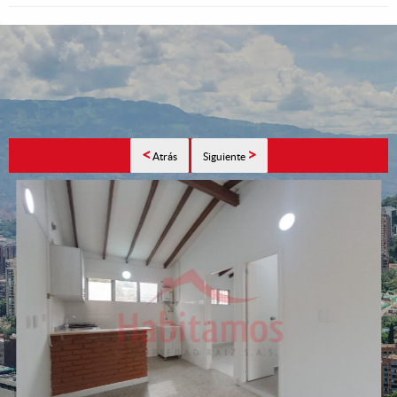
<
>
Atrás
Siguiente