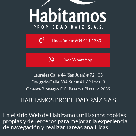
Línea única: 604 411 1333
Línea WhatsApp
Laureles Calle 44 (San Juan) # 72 - 03
Envigado Calle 38A Sur # 41-69 Local 3
Oriente Rionegro C.C. Reserva Plaza Lc 2039
HABITAMOS PROPIEDAD RAÍZ S.A.S
Nos dedicamos al arriendo, venta, hipoteca, avalúo y
En el sitio Web de Habitamos utilizamos cookies
propias y de terceros para mejorar la experiencia
administración de inmuebles
de navegación y realizar tareas analíticas.
Todos los derechos reservados ® 2026 Habitamos