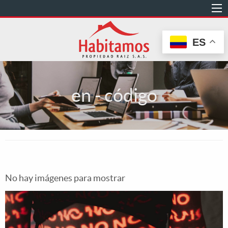
Pasar
al
contenido
ES
principal
en - código
No hay imágenes para mostrar