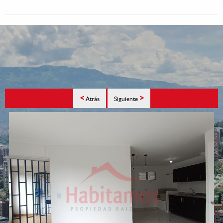
<
>
Atrás
Siguiente