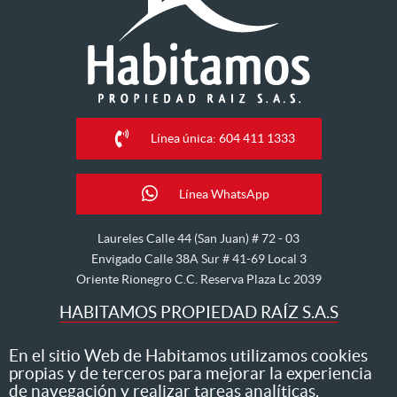
Línea única: 604 411 1333
Línea WhatsApp
Laureles Calle 44 (San Juan) # 72 - 03
Envigado Calle 38A Sur # 41-69 Local 3
Oriente Rionegro C.C. Reserva Plaza Lc 2039
HABITAMOS PROPIEDAD RAÍZ S.A.S
Nos dedicamos al arriendo, venta, hipoteca, avalúo y
En el sitio Web de Habitamos utilizamos cookies
propias y de terceros para mejorar la experiencia
administración de inmuebles
de navegación y realizar tareas analíticas.