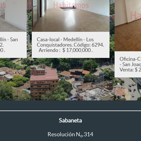
ín - San
Casa-local - Medellín - Los
82.
Conquistadores. Código: 6294.
0 .
Arriendo : $ 17,000,000 .
Oficina-C
- San Joa
Venta: $ 
Sabaneta
Resolución N
.314
o