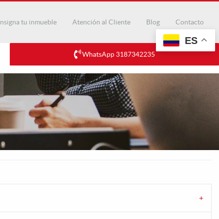
nsigna tu inmueble
Atención al Cliente
Blog
Contacto
ES
WhatsApp 3187342235