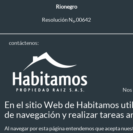
Rionegro
Resolución N
.00642
o
contáctenos:
Nos 
En el sitio Web de Habitamos uti
Línea única: 604 411 1333
de navegación y realizar tareas an
Aviso de privac
Línea WhatsApp
Aseguradoras
Al navegar por esta página entendemos que acepta nuestr