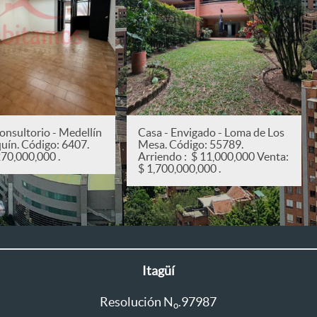
onsultorio - Medellín
Casa - Envigado - Loma de Los
quín. Código: 6407.
Mesa. Código: 55789.
270,000,000 .
Arriendo : $ 11,000,000 Venta:
$ 1,700,000,000 .
Itagüí
Resolución N
.97987
o