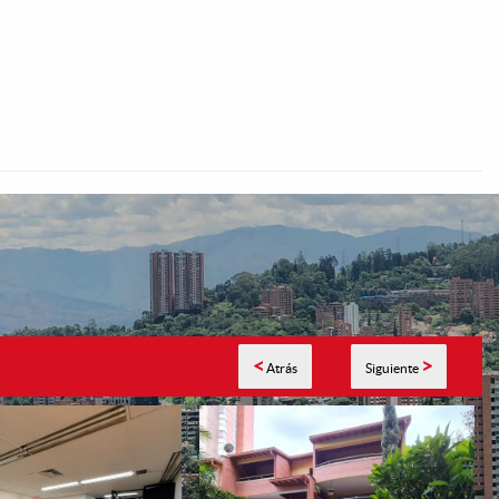
<
>
Atrás
Siguiente