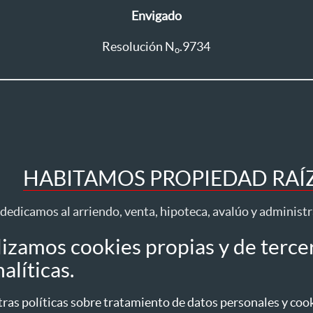
Envigado
Resolución N
.9734
o
HABITAMOS PROPIEDAD RAÍZ 
dedicamos al arriendo, venta, hipoteca, avalúo y administ
lizamos cookies propias y de terce
Todos los derechos reservados ® 2026 Habita
alíticas.
idad
Tratamiento datos
Autorización datos personales
Política de Cookies
as políticas sobre tratamiento de datos personales y cooki