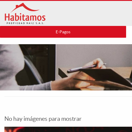
Pasar
al
contenido
principal
E-Pagos
No hay imágenes para mostrar