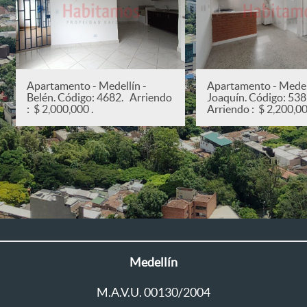
Apartamento - Medellín -
Apartamento - Medell
Belén. Código: 4682. Arriendo
Joaquín. Código: 53
: $ 2,000,000 .
Arriendo : $ 2,200,00
Medellín
M.A.V.U. 00130/2004