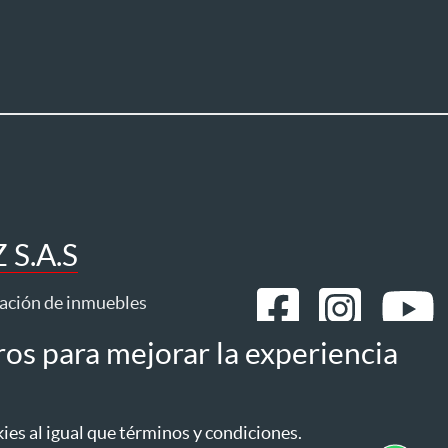
S.A.S
ración de inmuebles
ros para mejorar la experiencia
mos
Estatuto del consumidor
es al igual que términos y condiciones.