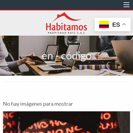
Pasar
al
contenido
ES
principal
en - código
No hay imágenes para mostrar