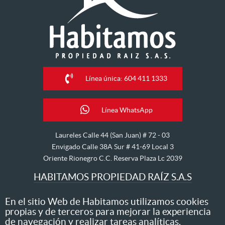
Línea única: 604 411 1333
Línea WhatsApp
Laureles Calle 44 (San Juan) # 72 - 03
Envigado Calle 38A Sur # 41-69 Local 3
Oriente Rionegro C.C. Reserva Plaza Lc 2039
HABITAMOS PROPIEDAD RAÍZ S.A.S
Nos dedicamos al arriendo, venta, hipoteca, avalúo y
En el sitio Web de Habitamos utilizamos cookies
propias y de terceros para mejorar la experiencia
administración de inmuebles
de navegación y realizar tareas analíticas.