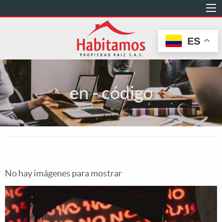
Pasar
al
contenido
ES
principal
en - código
No hay imágenes para mostrar