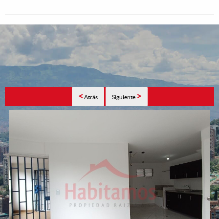
<
>
Atrás
Siguiente