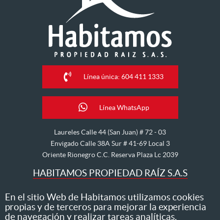
Línea única: 604 411 1333
Línea WhatsApp
Laureles Calle 44 (San Juan) # 72 - 03
Envigado Calle 38A Sur # 41-69 Local 3
Oriente Rionegro C.C. Reserva Plaza Lc 2039
HABITAMOS PROPIEDAD RAÍZ S.A.S
Nos dedicamos al arriendo, venta, hipoteca, avalúo y
En el sitio Web de Habitamos utilizamos cookies
propias y de terceros para mejorar la experiencia
administración de inmuebles
de navegación y realizar tareas analíticas.