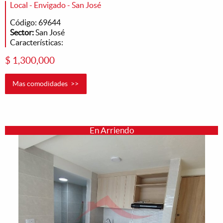
Local - Envigado - San José
Código: 69644
Sector:
San José
Características:
$ 1,300,000
Mas comodidades >>
En Arriendo